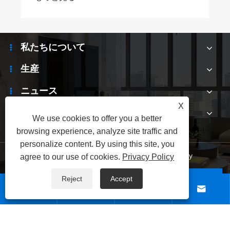
私たちについて
生産
ニュース
X
お問い合わせ
We use cookies to offer you a better
browsing experience, analyze site traffic and
personalize content. By using this site, you
Links
|
Sitemap
|
RSS
|
XML
|
Privacy Policy
agree to our use of cookies.
Privacy Policy
Reject
Accept
Copyright©2025 Shenzhen Electronic Hunsinda Electronic




Technology Company All Rightsが保護されています。