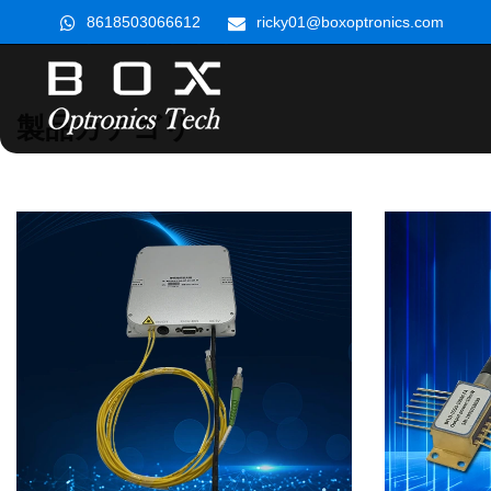
8618503066612
ricky01@boxoptronics.com