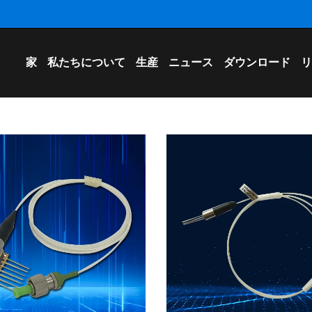
家
私たちについて
生産
ニュース
ダウンロード
リ