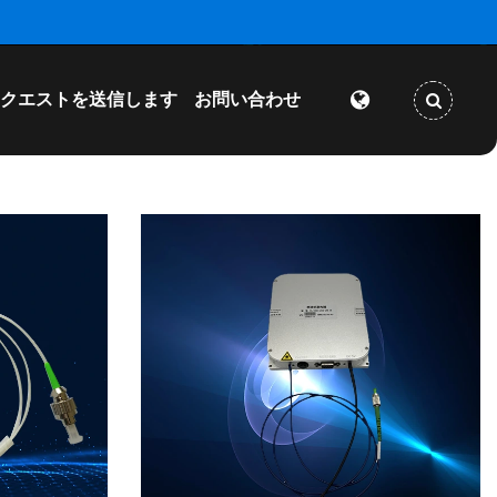
クエストを送信します
お問い合わせ