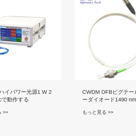
nmの高い増幅係数と30
カスタムメイドのCバ
幅係数を持つ半導体光
グレーザーDWDM
SOAモジュール
 >>
もっと見る >>