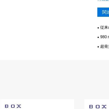
関
従来
か?
980
超発