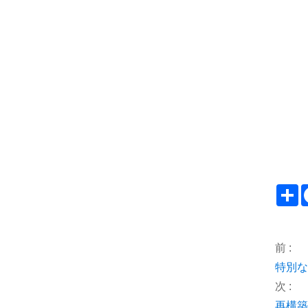
S
前 :
特別な
次 :
再構築