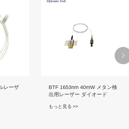

ンディン
高パワーハイパワー光源1 W 2
W、範囲cで動作する
もっと見る >>