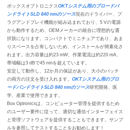
ボックスオプトロニクス
OKTシステム用のブロードバ
ンドライトSLD 840 nmのソース
現在のドライバー、プ
ラグアンドプレイ機能が組み込まれており、5 Vの電源
から動作するため、OEMメーカーの統合に理想的な選
択肢になります。コンパクトでミニチュアであり、あま
りスペースを占有しないため、インストールが簡素化さ
れます。出力容量は約23 mW、作業電流は約220 mA、
帯域幅は3 dBで45 nmを超えています。
安定して動作し、12か月の保証があり、大小のバッチ
の両方の注文を受け入れます。
OKTシステム用のブロ
ードバンドライトSLD 840 nmのソース
研究開発、医
学、産業で使用できます。
Box Optronicsは、コンピューター管理を提供するため
のユーザー要件に従って、適切な通信インターフェイス
と管理ソフトウェアを提供することもできます。サンプ
ルを参照してテストすることをお勧めします！