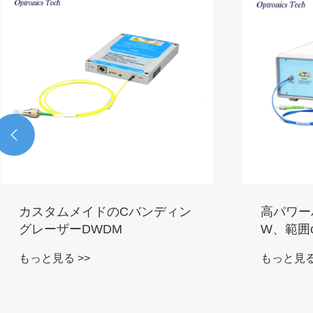

偏光をサポートする分散補償、
1560 
エルビアによってドープされた
dBの増
繊維
アンプの
もっと見る >>
もっと見る