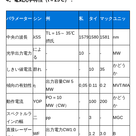
パラメーター
シン
州
私
タイ
マック
ユニッ
TL = 15～ 35℃
ボル
は。
プ。
ス。
ト
中央の波長
λSS
1579
1580
1581
nm
摂氏
によ
光学出力電力
-
10
-
-
MW
る
かどう
しきい値電流
群れ
-
-
10
35
か
出力容量CW 5
傾向の有効性
ƞ
0,05
0.11
0.2
MVT/MA
MW
PO = 10
かどう
動作電流
YOP
-
100
200
MW（CW）
か
スペクトルラ
二
pp
-
3
-
MGC
インの幅
直接レーザー
出力電力CW1.0
WF
-
1.2
3.0
В