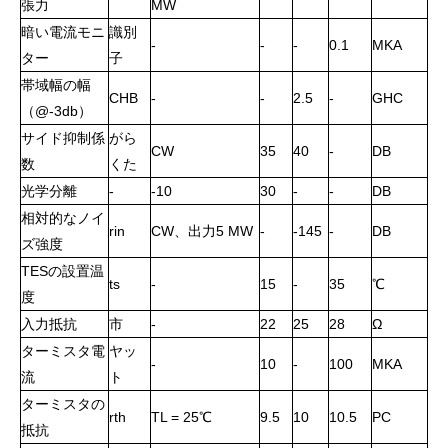
張力
MW
暗い電流モニ
識別
-
-
-
0.1
MKA
ター
子
帯域幅の幅
CHB
-
-
2.5
-
GHC
（@-3db）
サイド抑制係
がら
CW
35
40
-
DB
数
くた
光学分離
-
-10
30
-
-
DB
相対的なノイ
rin
CW、出力5 MW
-
-145
-
DB
ズ強度
TESの設置温
ts
-
15
-
35
℃
度
入力抵抗
市
-
22
25
28
Ω
ターミスタ電
ヤッ
-
10
-
100
MKA
流
ト
ターミスタの
rth
TL = 25℃
9.5
10
10.5
PC
抵抗