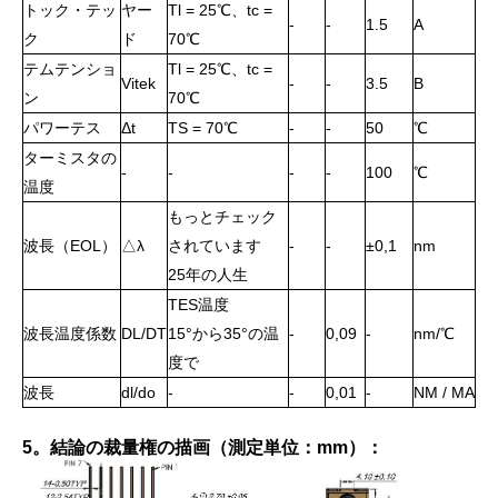
トック・テッ
ヤー
Tl = 25℃、tc =
-
-
1.5
А
ク
ド
70℃
テムテンショ
Tl = 25℃、tc =
Vitek
-
-
3.5
В
ン
70℃
パワーテス
Δt
TS = 70℃
-
-
50
℃
ターミスタの
-
-
-
-
100
℃
温度
もっとチェック
波長（EOL）
△λ
されています
-
-
±0,1
nm
25年の人生
TES温度
波長温度係数
DL/DT
15°から35°の温
-
0,09
-
nm/℃
度で
波長
dl/do
-
-
0,01
-
NM / MA
5。結論の裁量権の描画（測定単位：mm）：