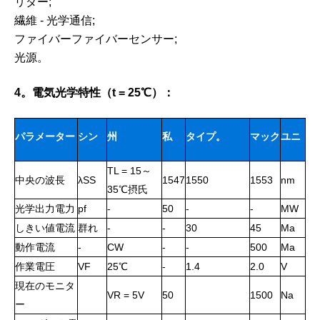
リダー;
繊維 - 光学通信;
ファイバーファイバーセンサー;
光源。
4。電気光学特性（t = 25℃）：
パラメーター
シン
州
私
タイプ。
マック
ユニ
TL = 15～
ボル
は。
ス。
ット
中央の波長
λSS
1547
1550
1553
nm
35℃摂氏
光学出力電力
pf
-
50
-
-
MW
しきい値電流
群れ
-
-
30
45
Ma
動作電流
-
CW
-
-
500
Ma
作業電圧
VF
25℃
-
1.4
2.0
V
現在のモニタ
VR = 5V
50
1500
Na
ー