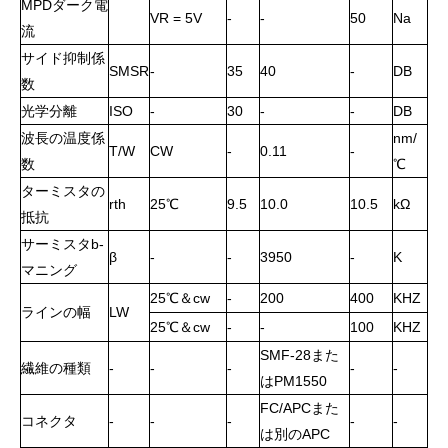
MPDダーク電
VR = 5V
-
-
50
Na
流
サイド抑制係
SMSR
-
35
40
-
DB
数
光学分離
ISO
-
30
-
-
DB
波長の温度係
nm/
T/W
CW
-
0.11
-
数
℃
ターミスタの
rth
25℃
9.5
10.0
10.5
kΩ
抵抗
サーミスタb-
β
-
-
3950
-
K
マニング
25℃＆cw
-
200
400
KHZ
ラインの幅
LW
25℃＆cw
-
-
100
KHZ
SMF-28また
繊維の種類
-
-
-
-
-
はPM1550
FC/APCまた
コネクタ
-
-
-
-
-
は別のAPC