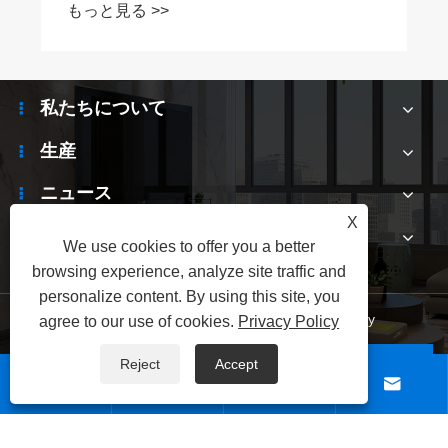
もっと見る >>
私たちについて
生産
ニュース
X
お問い合わせ
We use cookies to offer you a better
browsing experience, analyze site traffic and
personalize content. By using this site, you
Links
|
Sitemap
|
RSS
|
XML
|
Privacy Policy
agree to our use of cookies.
Privacy Policy
Reject
Accept
Copyright©2025 Shenzhen Electronic Hunsinda Electronic




Technology Company All Rightsが保護されています。