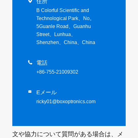

住所
B Colorful Scientific and
Technological Park、No。
5Guanle Road、Guanhu
Street、Lunhua、
Shenzhen、China、China

電話
+86-755-21009302
Eメール

ricky01@boxoptronics.com
文や協力について質問がある場合は、メ