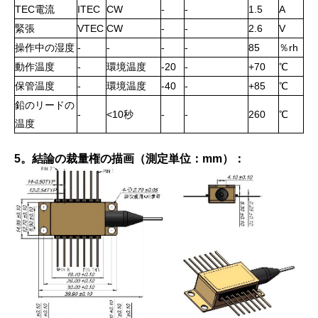
TEC電流
ITEC
CW
-
-
1.5
A
緊張
VTEC
CW
-
-
2.6
V
操作中の湿度
-
-
-
-
85
％rh
動作温度
-
環境温度
-20
-
+70
℃
保管温度
-
環境温度
-40
-
+85
℃
鉛のリードの
-
<10秒
-
-
260
℃
温度
5。結論の裁量権の描画（測定単位：mm）：