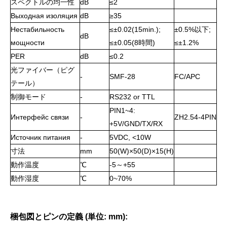
スペクトルの均一性
dB
≤2
Выходная изоляция
dB
≥35
Нестабильность
≤±0.02(15min.);
±0.5%以下;
dB
мощности
≤±0.05(8時間)
≤±1.2%
PER
dB
≤0.2
光ファイバー（ピグ
-
SMF-28
FC/APC
テール）
制御モード
-
RS232 or TTL
PIN1~4:
Интерфейс связи
-
ZH2.54-4PIN
+5V/GND/TX/RX
Источник питания
-
5VDC, <10W
寸法
mm
50(W)×50(D)×15(H)
動作温度
℃
-5～+55
動作湿度
℃
0~70%
梱包図とピンの定義 (単位: mm):