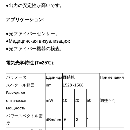
●出力の安定性が高いです。
アプリケーション:
●光ファイバーセンサー。
●Медицинская визуализация;
●光ファイバー機器の検査。
電気光学特性 (T=25℃):
パラメータ
Единица
価値観
Примечания
スペクトル範囲
nm
1528~1568
Выходная
оптическая
mW
10
20
50
調整不可
мощность
パワースペクトル密
dBm/nm
-6
-3
1
度