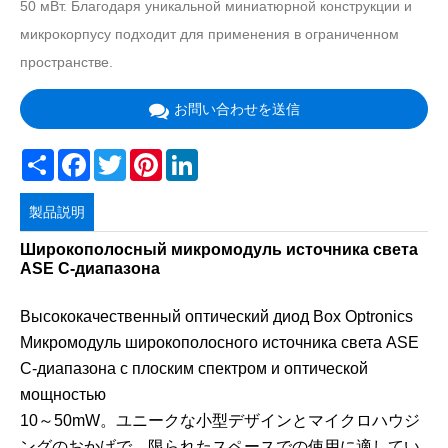
50 мВт. Благодаря уникальной миниатюрной конструкции и
микрокорпусу подходит для применения в ограниченном
пространстве.
お問い合わせを送信
Share
Facebook
Twitter
Pinterest
LinkedIn
製品説明
Широкополосный микромодуль источника света
ASE C-диапазона
Высококачественный оптический диод Box Optronics
Микромодуль широкополосного источника света ASE
C-диапазона с плоским спектром и оптической
мощностью
10～50mW。ユニークな小型デザインとマイクロハウジ
ングのおかげで、限られたスペースでの使用に適してい