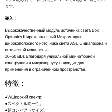
ます。
導入：
Высококачественный модуль источника света Box
Optronics Широкополосный Микромодуль
широкополосного источника света ASE C-диапазона и
оптической мощностью
10–50 мВт. Благодаря уникальной миниатюрной
конструкции и микрокорпусу, подходит для
применения в ограниченном пространстве.
特徴：
●WШирокий спектр;
●スペクトル均一性。
●超コンパクトサイズ。