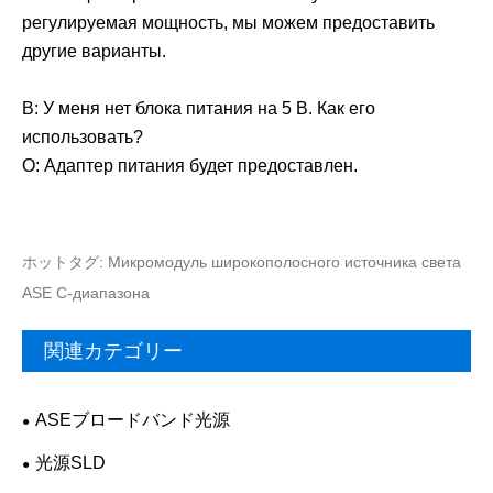
регулируемая мощность, мы можем предоставить
другие варианты.
В: У меня нет блока питания на 5 В. Как его
использовать?
О: Адаптер питания будет предоставлен.
ホットタグ: Микромодуль широкополосного источника света
ASE C-диапазона
関連カテゴリー
ASEブロードバンド光源
光源SLD