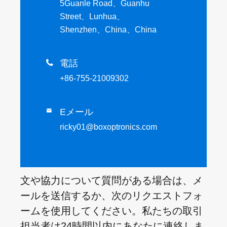
5Guanle Road、Guanhu
Street、Lunhua、
Shenzhen、China、China

電話
+86-755-21009302
Eメール

ricky01@boxoptronics.com
文や協力について質問がある場合は、メ
ールを送信するか、次のリクエストフォ
ームを使用してください。私たちの取引
担当者は24時間以内にあなたに連絡しま