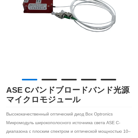
ASE Cバンドブロードバンド光源
マイクロモジュール
Высококачественный оптический диод Box Optronics
Микромодуль широкополосного источника света ASE C-
диапазона с плоским спектром и оптической мощностью 10–